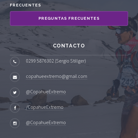
FRECUENTES
PREGUNTAS FRECUENTES
CONTACTO
0299 5876302 (Sergio Stillger)
copahueextremo@gmail.com
@CopahueExtremo
/CopahueExtremo
@CopahueExtremo